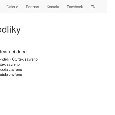
Galerie
Penzion
Kontakt
Facebook
EN
dlíky
tevírací doba
ndělí - Čtvrtek
zavřeno
átek
zavřeno
obota
zavřeno
eděle
zavřeno