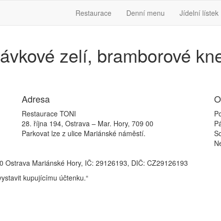
Restaurace
Denní menu
Jídelní lístek
ávkové zelí, bramborové kne
Adresa
O
Restaurace TONI
Po
28. října 194, Ostrava – Mar. Hory, 709 00
P
Parkovat lze z ulice Mariánské náměstí.
S
N
709 00 Ostrava Mariánské Hory, IČ: 29126193, DIČ: CZ29126193
vystavit kupujícímu účtenku.“