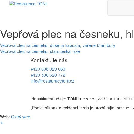
Skip
to
content
Vepřová plec na česneku, hl
Navigace
Vepřová plec na česneku, dušená kapusta, vařené brambory
Vepřová plec na česneku, staročeská rýže
pro
Kontaktujte nás
příspěvek
+420 608 929 060
+420 596 620 772
info@restauracetoni.cz
Identifikační údaje: TONI line s.r.o., 28.října 196, 
„Podle zákona o evidenci tržeb je prodávající povinen 
Web:
Ostrý web