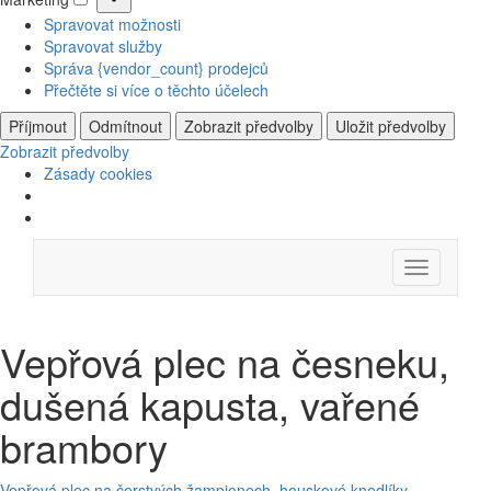
Marketing
Spravovat možnosti
Spravovat služby
Správa {vendor_count} prodejců
Přečtěte si více o těchto účelech
Příjmout
Odmítnout
Zobrazit předvolby
Uložit předvolby
Zobrazit předvolby
Zásady cookies
Skip
Menu
to
content
Vepřová plec na česneku,
dušená kapusta, vařené
brambory
Vepřová plec na čerstvých žampionech, houskové knedlíky