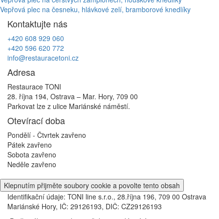
Navigace
Vepřová plec na česneku, hlávkové zelí, bramborové knedlíky
pro
Kontaktujte nás
příspěvek
+420 608 929 060
+420 596 620 772
info@restauracetoni.cz
Adresa
Restaurace TONI
28. října 194, Ostrava – Mar. Hory, 709 00
Parkovat lze z ulice Mariánské náměstí.
Otevírací doba
Pondělí - Čtvrtek
zavřeno
Pátek
zavřeno
Sobota
zavřeno
Neděle
zavřeno
Klepnutím přijměte soubory cookie a povolte tento obsah
Identifikační údaje: TONI line s.r.o., 28.října 196, 709 00 Ostrava
Mariánské Hory, IČ: 29126193, DIČ: CZ29126193