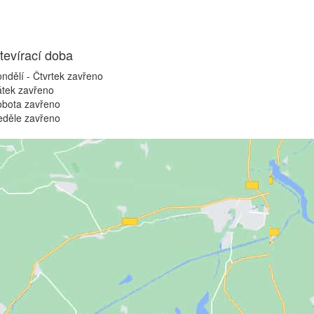
tevírací doba
ndělí - Čtvrtek
zavřeno
átek
zavřeno
obota
zavřeno
eděle
zavřeno