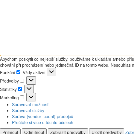
Abychom poskytli co nejlepší služby, používáme k ukládání a/nebo přís
chování při procházení nebo jedinečná ID na tomto webu. Nesouhlas neb
Funkční
Vždy aktivní
Funkční
Předvolby
Předvolby
Statistiky
Statistiky
Marketing
Marketing
Spravovat možnosti
Spravovat služby
Správa {vendor_count} prodejců
Přečtěte si více o těchto účelech
Příjmout
Odmítnout
Zobrazit předvolby
Uložit předvolby
Zobr