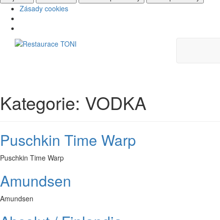
Zásady cookies
Skip
to
content
Kategorie:
VODKA
Puschkin Time Warp
Puschkin Time Warp
Amundsen
Amundsen