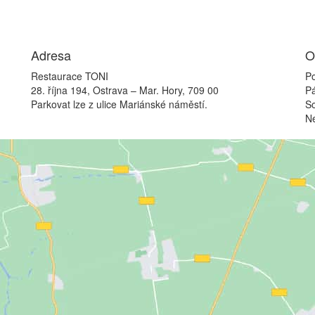
Adresa
O
Restaurace TONI
Po
28. října 194, Ostrava – Mar. Hory, 709 00
P
Parkovat lze z ulice Mariánské náměstí.
S
N