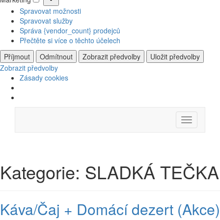
Marketing
Spravovat možnosti
Spravovat služby
Správa {vendor_count} prodejců
Přečtěte si více o těchto účelech
Příjmout
Odmítnout
Zobrazit předvolby
Uložit předvolby
Zobrazit předvolby
Zásady cookies
Skip
Menu
to
content
Kategorie:
SLADKÁ TEČKA
Káva/Čaj + Domácí dezert (Akce)