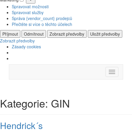
Marketing
Spravovat možnosti
Spravovat služby
Správa {vendor_count} prodejců
Přečtěte si více o těchto účelech
Příjmout
Odmítnout
Zobrazit předvolby
Uložit předvolby
Zobrazit předvolby
Zásady cookies
Skip
Menu
to
content
Kategorie:
GIN
Hendrick´s