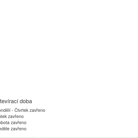
tevírací doba
ndělí - Čtvrtek
zavřeno
átek
zavřeno
obota
zavřeno
eděle
zavřeno