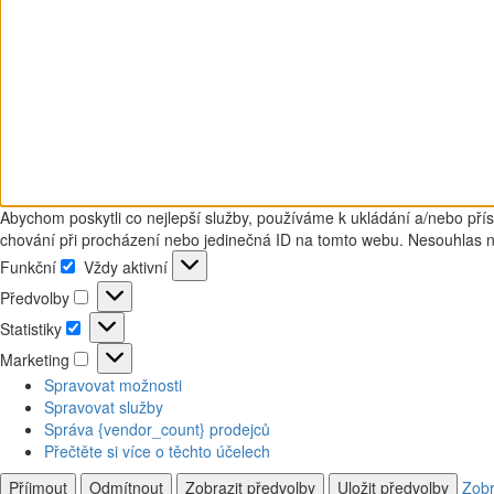
Abychom poskytli co nejlepší služby, používáme k ukládání a/nebo přís
chování při procházení nebo jedinečná ID na tomto webu. Nesouhlas neb
Funkční
Vždy aktivní
Funkční
Předvolby
Předvolby
Statistiky
Statistiky
Marketing
Marketing
Spravovat možnosti
Spravovat služby
Správa {vendor_count} prodejců
Přečtěte si více o těchto účelech
Příjmout
Odmítnout
Zobrazit předvolby
Uložit předvolby
Zobr