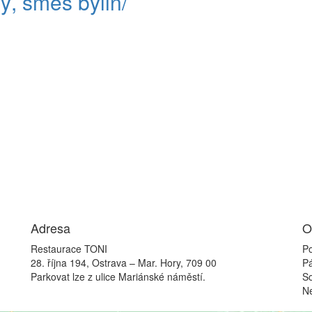
ý, směs bylin/
Adresa
O
Restaurace TONI
Po
28. října 194, Ostrava – Mar. Hory, 709 00
P
Parkovat lze z ulice Mariánské náměstí.
S
N