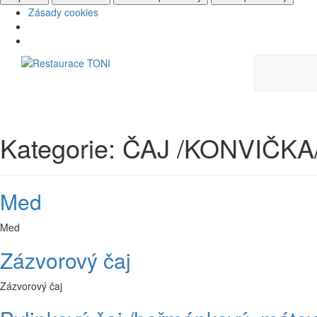
Zásady cookies
Skip
to
content
Kategorie:
ČAJ /KONVIČKA/ -
Med
Med
Zázvorový čaj
Zázvorový čaj