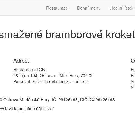
Restaurace
Denní menu
Jídelní lístek
, smažené bramborové kroke
Adresa
O
Restaurace TONI
Po
28. října 194, Ostrava – Mar. Hory, 709 00
P
Parkovat lze z ulice Mariánské náměstí.
S
N
709 00 Ostrava Mariánské Hory, IČ: 29126193, DIČ: CZ29126193
vystavit kupujícímu účtenku.“