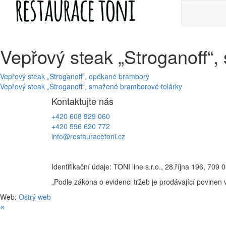
Skip
to
content
Vepřový steak „Stroganoff“
Navigace
Vepřový steak „Stroganoff“, opékané brambory
Vepřový steak „Stroganoff“, smažené bramborové tolárky
pro
Kontaktujte nás
příspěvek
+420 608 929 060
+420 596 620 772
info@restauracetoni.cz
Identifikační údaje: TONI line s.r.o., 28.října 196, 
„Podle zákona o evidenci tržeb je prodávající povinen 
Web:
Ostrý web