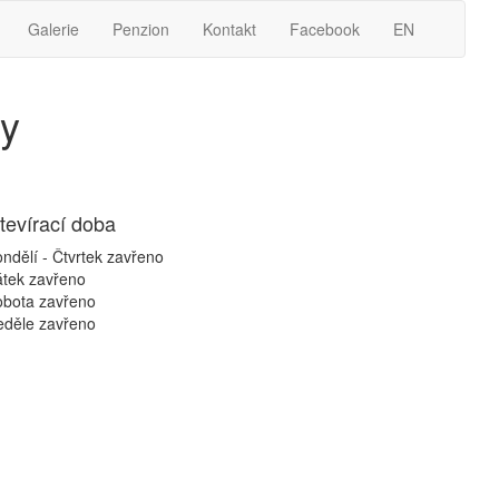
Galerie
Penzion
Kontakt
Facebook
EN
ty
tevírací doba
ndělí - Čtvrtek
zavřeno
átek
zavřeno
obota
zavřeno
eděle
zavřeno