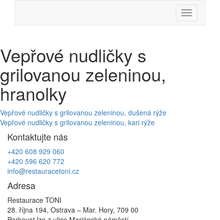
Skip
Menu
to
content
Vepřové nudličky s
grilovanou zeleninou,
hranolky
Navigace
Vepřové nudličky s grilovanou zeleninou, dušená rýže
Vepřové nudličky s grilovanou zeleninou, kari rýže
pro
Kontaktujte nás
příspěvek
+420 608 929 060
+420 596 620 772
info@restauracetoni.cz
Adresa
Restaurace TONI
28. října 194, Ostrava – Mar. Hory, 709 00
Parkovat lze z ulice Mariánské náměstí.