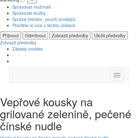
Marketing
Spravovat možnosti
Spravovat služby
Správa {vendor_count} prodejců
Přečtěte si více o těchto účelech
Příjmout
Odmítnout
Zobrazit předvolby
Uložit předvolby
Zobrazit předvolby
Zásady cookies
Skip
Menu
to
content
Vepřové kousky na
grilované zelenině, pečené
čínské nudle
Vepřové kousky na čínský způsob, pečené čínské nudle