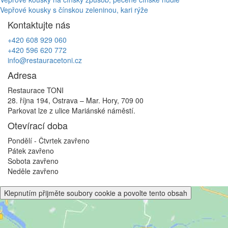
Navigace
Vepřové kousky s čínskou zeleninou, kari rýže
pro
Kontaktujte nás
příspěvek
+420 608 929 060
+420 596 620 772
info@restauracetoni.cz
Adresa
Restaurace TONI
28. října 194, Ostrava – Mar. Hory, 709 00
Parkovat lze z ulice Mariánské náměstí.
Otevírací doba
Pondělí - Čtvrtek
zavřeno
Pátek
zavřeno
Sobota
zavřeno
Neděle
zavřeno
Klepnutím přijměte soubory cookie a povolte tento obsah