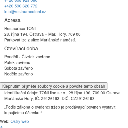
+420 596 620 772
info@restauracetoni.cz
Adresa
Restaurace TONI
28. října 194, Ostrava – Mar. Hory, 709 00
Parkovat lze z ulice Mariánské náměstí.
Otevírací doba
Pondělí - Čtvrtek
zavřeno
Pátek
zavřeno
Sobota
zavřeno
Neděle
zavřeno
Klepnutím přijměte soubory cookie a povolte tento obsah
Identifikační údaje: TONI line s.r.o., 28.října 196, 709 00 Ostrava
Mariánské Hory, IČ: 29126193, DIČ: CZ29126193
„Podle zákona o evidenci tržeb je prodávající povinen vystavit
kupujícímu účtenku.“
Web:
Ostrý web