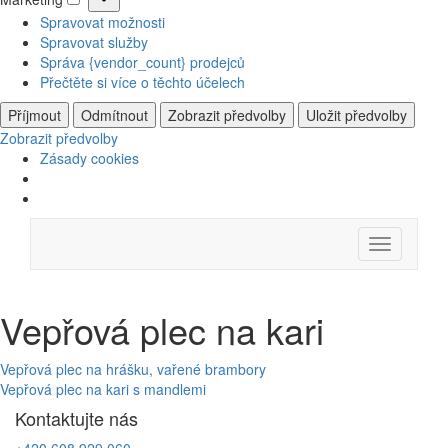
Marketing
Spravovat možnosti
Spravovat služby
Správa {vendor_count} prodejců
Přečtěte si více o těchto účelech
Příjmout
Odmítnout
Zobrazit předvolby
Uložit předvolby
Zobrazit předvolby
Zásady cookies
Skip
Menu
to
content
Vepřová plec na kari
Navigace
Vepřová plec na hrášku, vařené brambory
Vepřová plec na kari s mandlemi
pro
Kontaktujte nás
příspěvek
+420 608 929 060