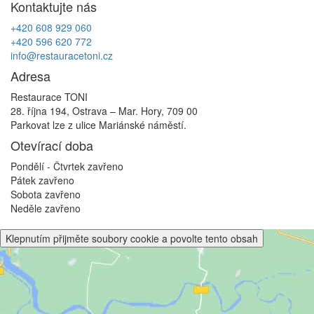
Kontaktujte nás
příspěvek
+420 608 929 060
+420 596 620 772
info@restauracetoni.cz
Adresa
Restaurace TONI
28. října 194, Ostrava – Mar. Hory, 709 00
Parkovat lze z ulice Mariánské náměstí.
Otevírací doba
Pondělí - Čtvrtek
zavřeno
Pátek
zavřeno
Sobota
zavřeno
Neděle
zavřeno
Klepnutím přijměte soubory cookie a povolte tento obsah