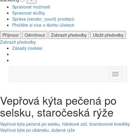
Marketing
Spravovat možnosti
Spravovat služby
Správa {vendor_count} prodejců
Přečtěte si více o těchto účelech
Příjmout
Odmítnout
Zobrazit předvolby
Uložit předvolby
Zobrazit předvolby
Zásady cookies
Skip
Menu
to
content
Vepřová kýta pečená po
selsku, staročeská rýže
Navigace
Vepřová kýta pečená po selsku, hlávkové zelí, bramborové knedlíky
Vepřová kýta po cikánsku, dušená rýže
pro