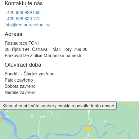
Kontaktujte nás
příspěvek
+420 608 929 060
+420 596 620 772
info@restauracetoni.cz
Adresa
Restaurace TONI
28. října 194, Ostrava – Mar. Hory, 709 00
Parkovat lze z ulice Mariánské náměstí.
Otevírací doba
Pondělí - Čtvrtek
zavřeno
Pátek
zavřeno
Sobota
zavřeno
Neděle
zavřeno
Klepnutím přijměte soubory cookie a povolte tento obsah