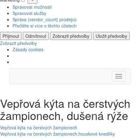
Marketing
Spravovat možnosti
Spravovat služby
Správa {vendor_count} prodejců
Přečtěte si více o těchto účelech
Příjmout
Odmítnout
Zobrazit předvolby
Uložit předvolby
Zobrazit předvolby
Zásady cookies
Skip
Menu
to
content
Vepřová kýta na čerstvých
žampionech, dušená rýže
Navigace
Vepřová kýta na čerstvých žampionech
Vepřová kýta na čerstvých žampionech,houskové knedlíky
pro