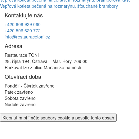
Navigace
Vepřová kotleta pečená na rozmarýnu, šťouchané brambory
pro
Kontaktujte nás
příspěvek
+420 608 929 060
+420 596 620 772
info@restauracetoni.cz
Adresa
Restaurace TONI
28. října 194, Ostrava – Mar. Hory, 709 00
Parkovat lze z ulice Mariánské náměstí.
Otevírací doba
Pondělí - Čtvrtek
zavřeno
Pátek
zavřeno
Sobota
zavřeno
Neděle
zavřeno
Klepnutím přijměte soubory cookie a povolte tento obsah