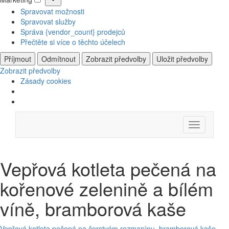
Marketing
Spravovat možnosti
Spravovat služby
Správa {vendor_count} prodejců
Přečtěte si více o těchto účelech
Příjmout
Odmítnout
Zobrazit předvolby
Uložit předvolby
Zobrazit předvolby
Zásady cookies
Skip
Menu
to
content
Vepřová kotleta pečená na
kořenové zelenině a bílém
víně, bramborová kaše
Vepřová kotleta pečená na čerstvém rozmarýnu, bramborová kaše