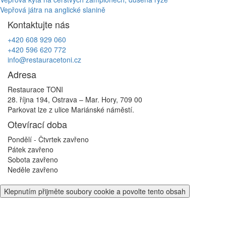
Navigace
Vepřová játra na anglické slanině
pro
Kontaktujte nás
příspěvek
+420 608 929 060
+420 596 620 772
info@restauracetoni.cz
Adresa
Restaurace TONI
28. října 194, Ostrava – Mar. Hory, 709 00
Parkovat lze z ulice Mariánské náměstí.
Otevírací doba
Pondělí - Čtvrtek
zavřeno
Pátek
zavřeno
Sobota
zavřeno
Neděle
zavřeno
Klepnutím přijměte soubory cookie a povolte tento obsah