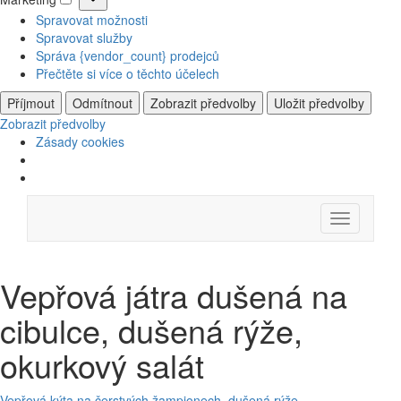
Marketing
Spravovat možnosti
Spravovat služby
Správa {vendor_count} prodejců
Přečtěte si více o těchto účelech
Příjmout
Odmítnout
Zobrazit předvolby
Uložit předvolby
Zobrazit předvolby
Zásady cookies
Skip
Menu
to
content
Vepřová játra dušená na
cibulce, dušená rýže,
okurkový salát
Vepřová kýta na čerstvých žampionech, dušená rýže