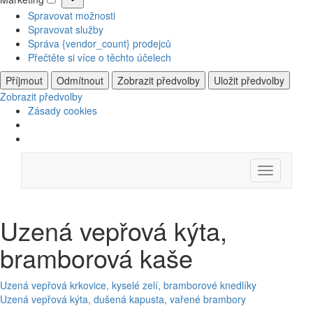
Marketing
Spravovat možnosti
Spravovat služby
Správa {vendor_count} prodejců
Přečtěte si více o těchto účelech
Příjmout
Odmítnout
Zobrazit předvolby
Uložit předvolby
Zobrazit předvolby
Zásady cookies
Skip
Menu
to
content
Uzená vepřová kýta,
bramborová kaše
Navigace
Uzená vepřová krkovice, kyselé zelí, bramborové knedlíky
Uzená vepřová kýta, dušená kapusta, vařené brambory
pro