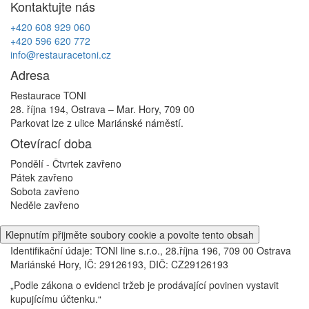
Kontaktujte nás
příspěvek
+420 608 929 060
+420 596 620 772
info@restauracetoni.cz
Adresa
Restaurace TONI
28. října 194, Ostrava – Mar. Hory, 709 00
Parkovat lze z ulice Mariánské náměstí.
Otevírací doba
Pondělí - Čtvrtek
zavřeno
Pátek
zavřeno
Sobota
zavřeno
Neděle
zavřeno
Klepnutím přijměte soubory cookie a povolte tento obsah
Identifikační údaje: TONI line s.r.o., 28.října 196, 709 00 Ostrava
Mariánské Hory, IČ: 29126193, DIČ: CZ29126193
„Podle zákona o evidenci tržeb je prodávající povinen vystavit
kupujícímu účtenku.“