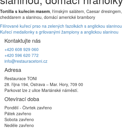
Tortilla s kuřecím masem
, římským salátem, Caesar dresingem,
cheddarem a slaninou, domácí americké brambory
Navigace
Filírované kuřecí prso na zelených fazolkách s anglickou slaninou
Kuřecí medailonky s grilovanými žampiony a anglickou slaninou
pro
Kontaktujte nás
příspěvek
+420 608 929 060
+420 596 620 772
info@restauracetoni.cz
Adresa
Restaurace TONI
28. října 194, Ostrava – Mar. Hory, 709 00
Parkovat lze z ulice Mariánské náměstí.
Otevírací doba
Pondělí - Čtvrtek
zavřeno
Pátek
zavřeno
Sobota
zavřeno
Neděle
zavřeno