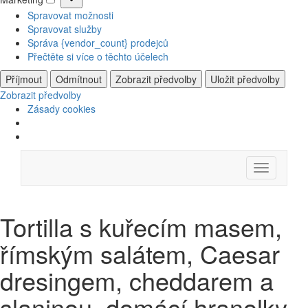
Marketing
Spravovat možnosti
Spravovat služby
Správa {vendor_count} prodejců
Přečtěte si více o těchto účelech
Příjmout
Odmítnout
Zobrazit předvolby
Uložit předvolby
Zobrazit předvolby
Zásady cookies
Skip
Menu
to
content
Tortilla s kuřecím masem,
římským salátem, Caesar
dresingem, cheddarem a
slaninou, domácí hranolky