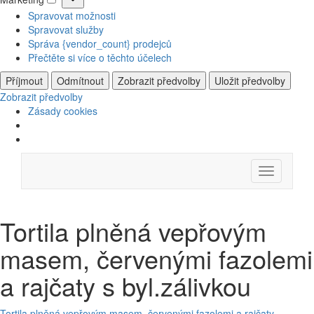
Marketing
Spravovat možnosti
Spravovat služby
Správa {vendor_count} prodejců
Přečtěte si více o těchto účelech
Příjmout
Odmítnout
Zobrazit předvolby
Uložit předvolby
Zobrazit předvolby
Zásady cookies
Skip
Menu
to
content
Tortila plněná vepřovým
masem, červenými fazolemi
a rajčaty s byl.zálivkou
Tortila plněná vepřovým masem, červenými fazolemi a rajčaty