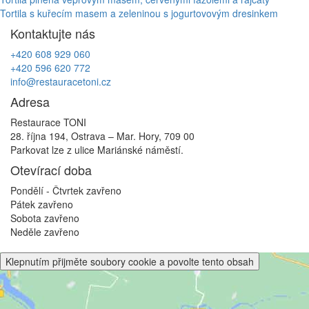
Navigace
Tortila s kuřecím masem a zeleninou s jogurtovovým dresinkem
pro
Kontaktujte nás
příspěvek
+420 608 929 060
+420 596 620 772
info@restauracetoni.cz
Adresa
Restaurace TONI
28. října 194, Ostrava – Mar. Hory, 709 00
Parkovat lze z ulice Mariánské náměstí.
Otevírací doba
Pondělí - Čtvrtek
zavřeno
Pátek
zavřeno
Sobota
zavřeno
Neděle
zavřeno
Klepnutím přijměte soubory cookie a povolte tento obsah