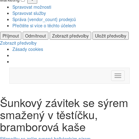
Marketing
Spravovat možnosti
Spravovat služby
Správa {vendor_count} prodejců
Přečtěte si více o těchto účelech
Příjmout
Odmítnout
Zobrazit předvolby
Uložit předvolby
Zobrazit předvolby
Zásady cookies
Skip
Menu
to
content
Šunkový závitek se sýrem
smažený v těstíčku,
bramborová kaše
Střapačky se zelím sypané balkánským sýrem