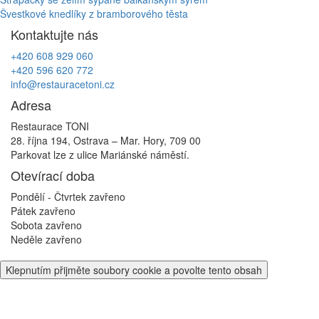
Navigace
Švestkové knedlíky z bramborového těsta
pro
Kontaktujte nás
příspěvek
+420 608 929 060
+420 596 620 772
info@restauracetoni.cz
Adresa
Restaurace TONI
28. října 194, Ostrava – Mar. Hory, 709 00
Parkovat lze z ulice Mariánské náměstí.
Otevírací doba
Pondělí - Čtvrtek
zavřeno
Pátek
zavřeno
Sobota
zavřeno
Neděle
zavřeno
Klepnutím přijměte soubory cookie a povolte tento obsah