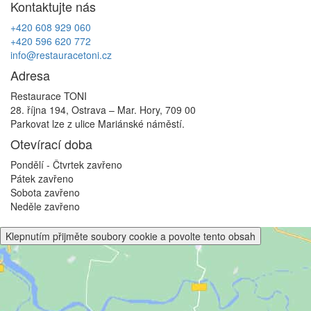
Kontaktujte nás
příspěvek
+420 608 929 060
+420 596 620 772
info@restauracetoni.cz
Adresa
Restaurace TONI
28. října 194, Ostrava – Mar. Hory, 709 00
Parkovat lze z ulice Mariánské náměstí.
Otevírací doba
Pondělí - Čtvrtek
zavřeno
Pátek
zavřeno
Sobota
zavřeno
Neděle
zavřeno
Klepnutím přijměte soubory cookie a povolte tento obsah