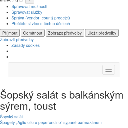
Marketing
Spravovat možnosti
Spravovat služby
Správa {vendor_count} prodejců
Přečtěte si více o těchto účelech
Příjmout
Odmítnout
Zobrazit předvolby
Uložit předvolby
Zobrazit předvolby
Zásady cookies
Skip
Menu
to
content
Šopský salát s balkánským
sýrem, toust
Navigace
Šopský salát
Špagety „Aglio olio e peperoncino“ sypané parmazánem
pro