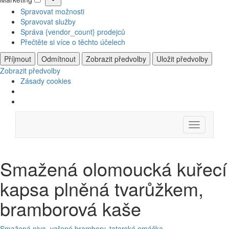
Marketing
Spravovat možnosti
Spravovat služby
Správa {vendor_count} prodejců
Přečtěte si více o těchto účelech
Příjmout
Odmítnout
Zobrazit předvolby
Uložit předvolby
Zobrazit předvolby
Zásady cookies
Skip
Menu
to
content
Smažená olomoucká kuřecí
kapsa plněná tvarůžkem,
bramborová kaše
Smažená niva, vařené brambory, tatarská omáčka