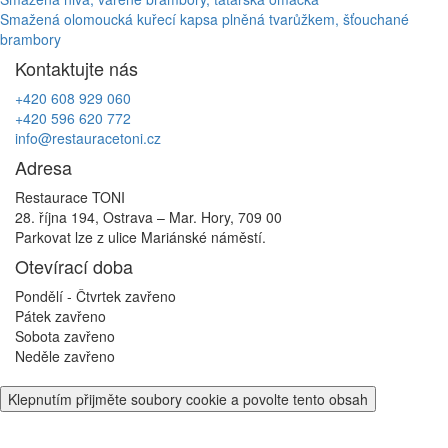
Navigace
Smažená olomoucká kuřecí kapsa plněná tvarůžkem, šťouchané
pro
brambory
příspěvek
Kontaktujte nás
+420 608 929 060
+420 596 620 772
info@restauracetoni.cz
Adresa
Restaurace TONI
28. října 194, Ostrava – Mar. Hory, 709 00
Parkovat lze z ulice Mariánské náměstí.
Otevírací doba
Pondělí - Čtvrtek
zavřeno
Pátek
zavřeno
Sobota
zavřeno
Neděle
zavřeno
Klepnutím přijměte soubory cookie a povolte tento obsah