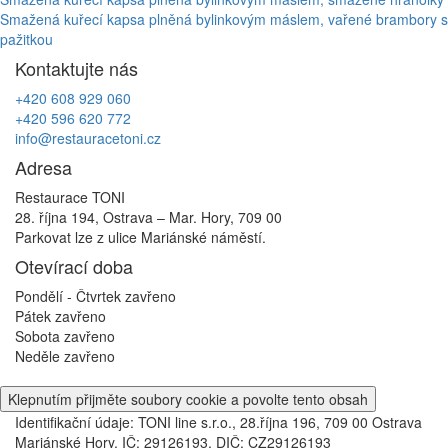
Navigace
Smažená kuřecí kapsa plněná bylinkovým máslem, vařené brambory s
pro
pažitkou
příspěvek
Kontaktujte nás
+420 608 929 060
+420 596 620 772
info@restauracetoni.cz
Adresa
Restaurace TONI
28. října 194, Ostrava – Mar. Hory, 709 00
Parkovat lze z ulice Mariánské náměstí.
Otevírací doba
Pondělí - Čtvrtek
zavřeno
Pátek
zavřeno
Sobota
zavřeno
Neděle
zavřeno
Klepnutím přijměte soubory cookie a povolte tento obsah
Identifikační údaje: TONI line s.r.o., 28.října 196, 709 00 Ostrava
Mariánské Hory, IČ: 29126193, DIČ: CZ29126193