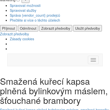
Marketing
Spravovat možnosti
Spravovat služby
Správa {vendor_count} prodejců
Přečtěte si více o těchto účelech
Příjmout
Odmítnout
Zobrazit předvolby
Uložit předvolby
Zobrazit předvolby
Zásady cookies
Skip
Menu
to
content
Smažená kuřecí kapsa
plněná bylinkovým máslem,
šťouchané brambory
Smažená kuřecí kapsa plněná bylinkovým máslem, smažené hranolky