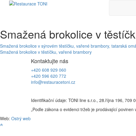
Skip
to
content
Smažená brokolice v těstíč
Navigace
Smažená brokolice v sýrovém těstíčku, vařené brambory, tatarská om
Smažená brokolice v těstíčku, vařené brambory
pro
Kontaktujte nás
příspěvek
+420 608 929 060
+420 596 620 772
info@restauracetoni.cz
Identifikační údaje: TONI line s.r.o., 28.října 196, 
„Podle zákona o evidenci tržeb je prodávající povinen 
Web:
Ostrý web