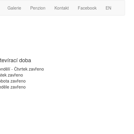
Galerie
Penzion
Kontakt
Facebook
EN
tevírací doba
ndělí - Čtvrtek
zavřeno
átek
zavřeno
obota
zavřeno
eděle
zavřeno