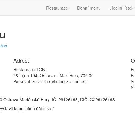
Restaurace
Denní menu
Jídelní lístek
ku
áčka
Adresa
O
Restaurace TONI
Po
28. října 194, Ostrava – Mar. Hory, 709 00
P
Parkovat lze z ulice Mariánské náměstí.
S
N
709 00 Ostrava Mariánské Hory, IČ: 29126193, DIČ: CZ29126193
vystavit kupujícímu účtenku.“