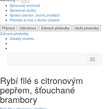
Marketing
Spravovat možnosti
Spravovat služby
Správa {vendor_count} prodejců
Přečtěte si více o těchto účelech
Příjmout
Odmítnout
Zobrazit předvolby
Uložit předvolby
Zobrazit předvolby
Zásady cookies
Skip
Menu
to
content
Rybí filé s citronovým
pepřem, šťouchané
brambory
Rybí filé s citronovou omáčkou