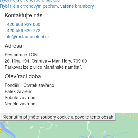
Navigace
Rybí filé s citronovým pepřem, vařené brambory
pro
Kontaktujte nás
příspěvek
+420 608 929 060
+420 596 620 772
info@restauracetoni.cz
Adresa
Restaurace TONI
28. října 194, Ostrava – Mar. Hory, 709 00
Parkovat lze z ulice Mariánské náměstí.
Otevírací doba
Pondělí - Čtvrtek
zavřeno
Pátek
zavřeno
Sobota
zavřeno
Neděle
zavřeno
Klepnutím přijměte soubory cookie a povolte tento obsah