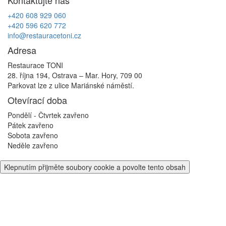
příspěvek
+420 608 929 060
+420 596 620 772
info@restauracetoni.cz
Adresa
Restaurace TONI
28. října 194, Ostrava – Mar. Hory, 709 00
Parkovat lze z ulice Mariánské náměstí.
Otevírací doba
Pondělí - Čtvrtek
zavřeno
Pátek
zavřeno
Sobota
zavřeno
Neděle
zavřeno
Klepnutím přijměte soubory cookie a povolte tento obsah