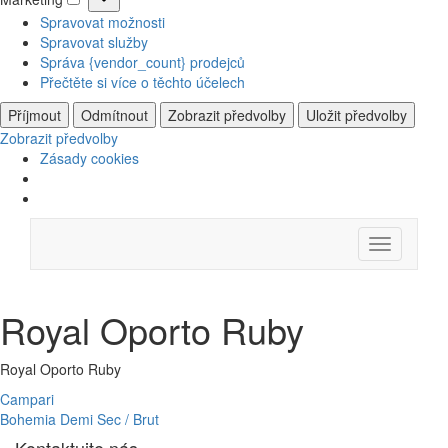
Marketing
Spravovat možnosti
Spravovat služby
Správa {vendor_count} prodejců
Přečtěte si více o těchto účelech
Příjmout
Odmítnout
Zobrazit předvolby
Uložit předvolby
Zobrazit předvolby
Zásady cookies
Skip
Menu
to
content
Royal Oporto Ruby
Royal Oporto Ruby
Navigace
Campari
Bohemia Demi Sec / Brut
pro
Kontaktujte nás