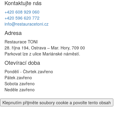
Kontaktujte nás
příspěvek
+420 608 929 060
+420 596 620 772
info@restauracetoni.cz
Adresa
Restaurace TONI
28. října 194, Ostrava – Mar. Hory, 709 00
Parkovat lze z ulice Mariánské náměstí.
Otevírací doba
Pondělí - Čtvrtek
zavřeno
Pátek
zavřeno
Sobota
zavřeno
Neděle
zavřeno
Klepnutím přijměte soubory cookie a povolte tento obsah