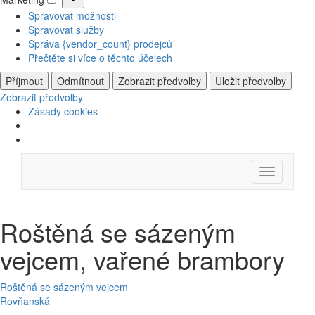
Marketing
Spravovat možnosti
Spravovat služby
Správa {vendor_count} prodejců
Přečtěte si více o těchto účelech
Příjmout
Odmítnout
Zobrazit předvolby
Uložit předvolby
Zobrazit předvolby
Zásady cookies
Skip
Menu
to
content
Roštěná se sázeným
vejcem, vařené brambory
Navigace
Roštěná se sázeným vejcem
Rovňanská
pro