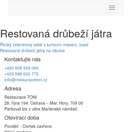
Skip
Menu
to
content
Restovaná drůbeží játra
Navigace
Řecký zeleninový salát s kuřecím masem, toast
Restovaná drůbeží játra na cibulce
pro
Kontaktujte nás
příspěvek
+420 608 929 060
+420 596 620 772
info@restauracetoni.cz
Adresa
Restaurace TONI
28. října 194, Ostrava – Mar. Hory, 709 00
Parkovat lze z ulice Mariánské náměstí.
Otevírací doba
Pondělí - Čtvrtek
zavřeno