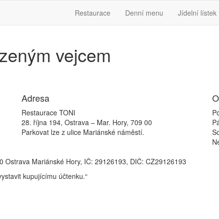
Restaurace
Denní menu
Jídelní lístek
sázeným vejcem
Adresa
O
Restaurace TONI
Po
28. října 194, Ostrava – Mar. Hory, 709 00
P
Parkovat lze z ulice Mariánské náměstí.
S
N
709 00 Ostrava Mariánské Hory, IČ: 29126193, DIČ: CZ29126193
vystavit kupujícímu účtenku.“