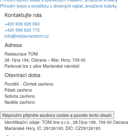
Navigace
Přírodní losos s omáčkou z drcených rajčat, smažené tolárky
pro
Kontaktujte nás
příspěvek
+420 608 929 060
+420 596 620 772
info@restauracetoni.cz
Adresa
Restaurace TONI
28. října 194, Ostrava – Mar. Hory, 709 00
Parkovat lze z ulice Mariánské náměstí.
Otevírací doba
Pondělí - Čtvrtek
zavřeno
Pátek
zavřeno
Sobota
zavřeno
Neděle
zavřeno
Klepnutím přijměte soubory cookie a povolte tento obsah
Identifikační údaje: TONI line s.r.o., 28.října 196, 709 00 Ostrava
Mariánské Hory, IČ: 29126193, DIČ: CZ29126193