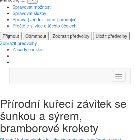
Marketing
Spravovat možnosti
Spravovat služby
Správa {vendor_count} prodejců
Přečtěte si více o těchto účelech
Příjmout
Odmítnout
Zobrazit předvolby
Uložit předvolby
Zobrazit předvolby
Zásady cookies
Skip
Menu
to
content
Přírodní kuřecí závitek se
šunkou a sýrem,
bramborové krokety
Přírodní kuřecí steak s bylinkovým máslem, smažené krokety