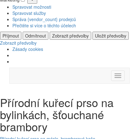
Marketing
Spravovat možnosti
Spravovat služby
Správa {vendor_count} prodejců
Přečtěte si více o těchto účelech
Příjmout
Odmítnout
Zobrazit předvolby
Uložit předvolby
Zobrazit předvolby
Zásady cookies
Skip
Menu
to
content
Přírodní kuřecí prso na
bylinkách, šťouchané
brambory
Přírodní kuřecí prsa na másle, bramborová kaše