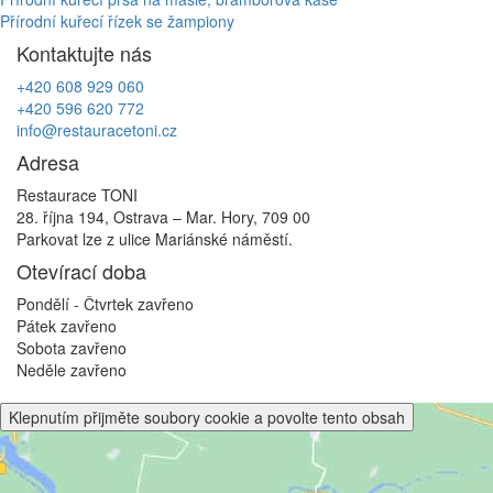
Navigace
Přírodní kuřecí řízek se žampiony
pro
Kontaktujte nás
příspěvek
+420 608 929 060
+420 596 620 772
info@restauracetoni.cz
Adresa
Restaurace TONI
28. října 194, Ostrava – Mar. Hory, 709 00
Parkovat lze z ulice Mariánské náměstí.
Otevírací doba
Pondělí - Čtvrtek
zavřeno
Pátek
zavřeno
Sobota
zavřeno
Neděle
zavřeno
Klepnutím přijměte soubory cookie a povolte tento obsah