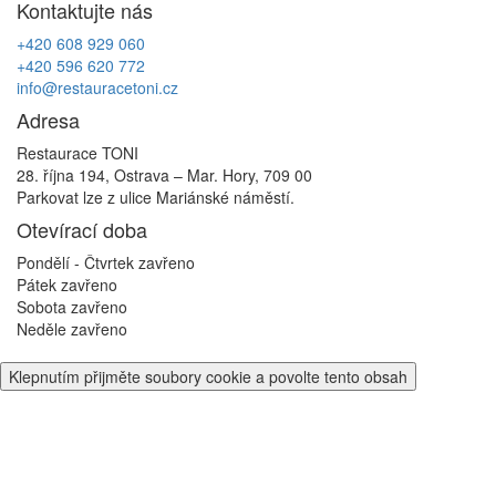
Kontaktujte nás
příspěvek
+420 608 929 060
+420 596 620 772
info@restauracetoni.cz
Adresa
Restaurace TONI
28. října 194, Ostrava – Mar. Hory, 709 00
Parkovat lze z ulice Mariánské náměstí.
Otevírací doba
Pondělí - Čtvrtek
zavřeno
Pátek
zavřeno
Sobota
zavřeno
Neděle
zavřeno
Klepnutím přijměte soubory cookie a povolte tento obsah