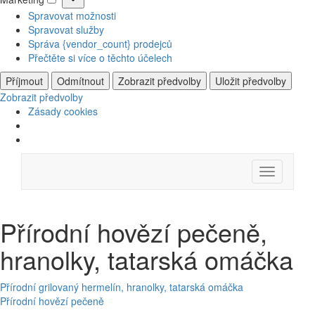
Marketing
Spravovat možnosti
Spravovat služby
Správa {vendor_count} prodejců
Přečtěte si více o těchto účelech
Příjmout
Odmítnout
Zobrazit předvolby
Uložit předvolby
Zobrazit předvolby
Zásady cookies
Skip
Menu
to
content
Přírodní hovězí pečeně,
hranolky, tatarská omáčka
Navigace
Přírodní grilovaný hermelín, hranolky, tatarská omáčka
Přírodní hovězí pečeně
pro