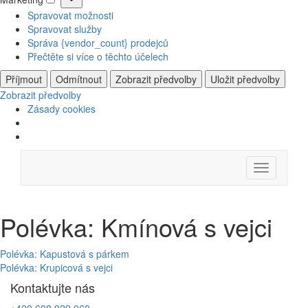
Marketing
Spravovat možnosti
Spravovat služby
Správa {vendor_count} prodejců
Přečtěte si více o těchto účelech
Příjmout
Odmítnout
Zobrazit předvolby
Uložit předvolby
Zobrazit předvolby
Zásady cookies
Skip
Menu
to
content
Polévka: Kmínová s vejci
Navigace
Polévka: Kapustová s párkem
Polévka: Krupicová s vejci
pro
Kontaktujte nás
příspěvek
+420 608 929 060