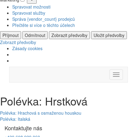
Marketing
Spravovat možnosti
Spravovat služby
Správa {vendor_count} prodejců
Přečtěte si více o těchto účelech
Příjmout
Odmítnout
Zobrazit předvolby
Uložit předvolby
Zobrazit předvolby
Zásady cookies
Skip
Menu
to
content
Polévka: Hrstková
Navigace
Polévka: Hrachová s osmaženou houskou
Polévka: Italská
pro
Kontaktujte nás
příspěvek
+420 608 929 060