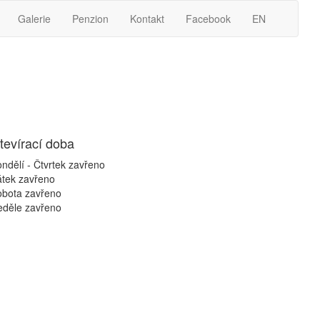
Galerie
Penzion
Kontakt
Facebook
EN
tevírací doba
ndělí - Čtvrtek
zavřeno
átek
zavřeno
obota
zavřeno
eděle
zavřeno