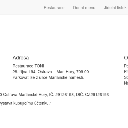
Restaurace
Denní menu
Jídelní lístek
Adresa
O
Restaurace TONI
Po
28. října 194, Ostrava – Mar. Hory, 709 00
P
Parkovat lze z ulice Mariánské náměstí.
S
N
709 00 Ostrava Mariánské Hory, IČ: 29126193, DIČ: CZ29126193
vystavit kupujícímu účtenku.“