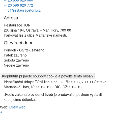
+420 596 620 772
info@restauracetoni.cz
Adresa
Restaurace TONI
28. října 194, Ostrava – Mar. Hory, 709 00
Parkovat lze z ulice Mariánské náměstí.
Otevírací doba
Pondělí - Čtvrtek
zavřeno
Pátek
zavřeno
Sobota
zavřeno
Neděle
zavřeno
Klepnutím přijměte soubory cookie a povolte tento obsah
Identifikační údaje: TONI line s.r.o., 28.října 196, 709 00 Ostrava
Mariánské Hory, IČ: 29126193, DIČ: CZ29126193
„Podle zákona o evidenci tržeb je prodávající povinen vystavit
kupujícímu účtenku.“
Web:
Ostrý web