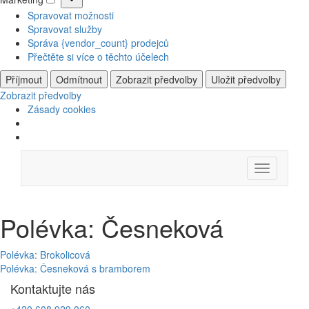
Marketing
Spravovat možnosti
Spravovat služby
Správa {vendor_count} prodejců
Přečtěte si více o těchto účelech
Příjmout
Odmítnout
Zobrazit předvolby
Uložit předvolby
Zobrazit předvolby
Zásady cookies
Skip
Menu
to
content
Polévka: Česneková
Navigace
Polévka: Brokolicová
Polévka: Česneková s bramborem
pro
Kontaktujte nás
příspěvek
+420 608 929 060