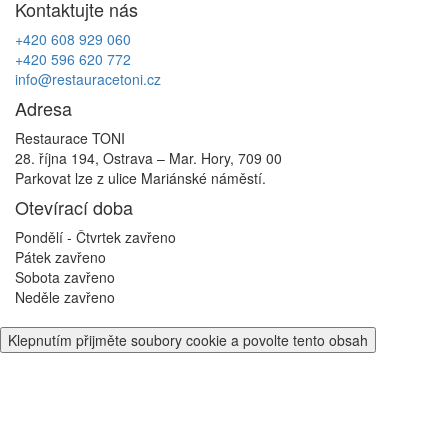
Kontaktujte nás
příspěvek
+420 608 929 060
+420 596 620 772
info@restauracetoni.cz
Adresa
Restaurace TONI
28. října 194, Ostrava – Mar. Hory, 709 00
Parkovat lze z ulice Mariánské náměstí.
Otevírací doba
Pondělí - Čtvrtek
zavřeno
Pátek
zavřeno
Sobota
zavřeno
Neděle
zavřeno
Klepnutím přijměte soubory cookie a povolte tento obsah