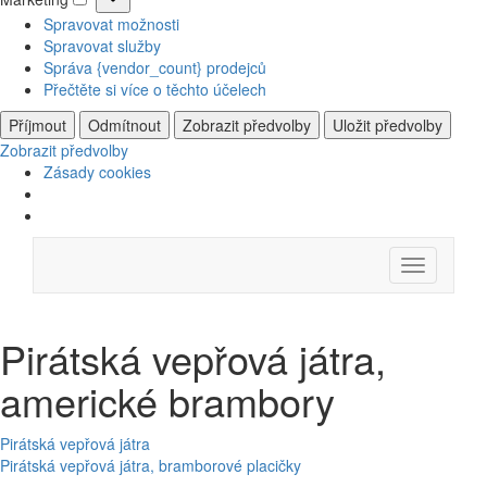
Marketing
Spravovat možnosti
Spravovat služby
Správa {vendor_count} prodejců
Přečtěte si více o těchto účelech
Příjmout
Odmítnout
Zobrazit předvolby
Uložit předvolby
Zobrazit předvolby
Zásady cookies
Skip
Menu
to
content
Pirátská vepřová játra,
americké brambory
Navigace
Pirátská vepřová játra
Pirátská vepřová játra, bramborové placičky
pro