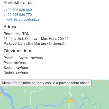
Kontaktujte nás
příspěvek
+420 608 929 060
+420 596 620 772
info@restauracetoni.cz
Adresa
Restaurace TONI
28. října 194, Ostrava – Mar. Hory, 709 00
Parkovat lze z ulice Mariánské náměstí.
Otevírací doba
Pondělí - Čtvrtek
zavřeno
Pátek
zavřeno
Sobota
zavřeno
Neděle
zavřeno
Klepnutím přijměte soubory cookie a povolte tento obsah