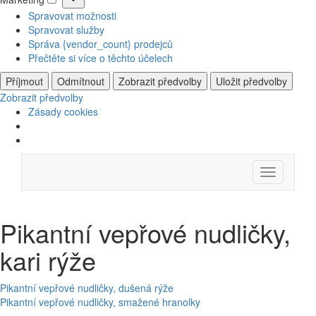
Marketing
Spravovat možnosti
Spravovat služby
Správa {vendor_count} prodejců
Přečtěte si více o těchto účelech
Příjmout
Odmítnout
Zobrazit předvolby
Uložit předvolby
Zobrazit předvolby
Zásady cookies
Skip
Menu
to
content
Pikantní vepřové nudličky,
kari rýže
Navigace
Pikantní vepřové nudličky, dušená rýže
Pikantní vepřové nudličky, smažené hranolky
pro