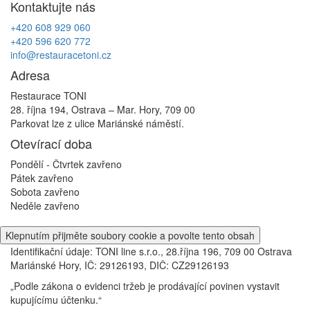
Kontaktujte nás
příspěvek
+420 608 929 060
+420 596 620 772
info@restauracetoni.cz
Adresa
Restaurace TONI
28. října 194, Ostrava – Mar. Hory, 709 00
Parkovat lze z ulice Mariánské náměstí.
Otevírací doba
Pondělí - Čtvrtek
zavřeno
Pátek
zavřeno
Sobota
zavřeno
Neděle
zavřeno
Klepnutím přijměte soubory cookie a povolte tento obsah
Identifikační údaje: TONI line s.r.o., 28.října 196, 709 00 Ostrava
Mariánské Hory, IČ: 29126193, DIČ: CZ29126193
„Podle zákona o evidenci tržeb je prodávající povinen vystavit
kupujícímu účtenku.“