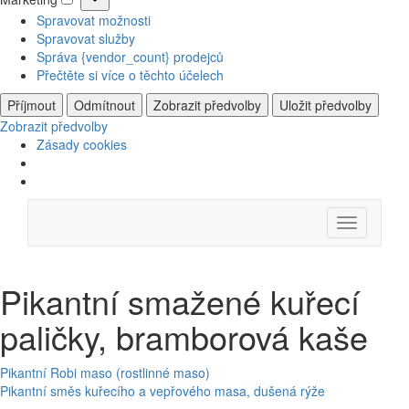
Marketing
Spravovat možnosti
Spravovat služby
Správa {vendor_count} prodejců
Přečtěte si více o těchto účelech
Příjmout
Odmítnout
Zobrazit předvolby
Uložit předvolby
Zobrazit předvolby
Zásady cookies
Skip
Menu
to
content
Pikantní smažené kuřecí
paličky, bramborová kaše
Navigace
Pikantní Robi maso (rostlinné maso)
Pikantní směs kuřecího a vepřového masa, dušená rýže
pro