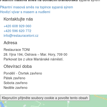
Navigace
Pikantní masová směs na topince sypaná sýrem
Hovězí vývar s masem a nudlemi
pro
Kontaktujte nás
příspěvek
+420 608 929 060
+420 596 620 772
info@restauracetoni.cz
Adresa
Restaurace TONI
28. října 194, Ostrava – Mar. Hory, 709 00
Parkovat lze z ulice Mariánské náměstí.
Otevírací doba
Pondělí - Čtvrtek
zavřeno
Pátek
zavřeno
Sobota
zavřeno
Neděle
zavřeno
Klepnutím přijměte soubory cookie a povolte tento obsah