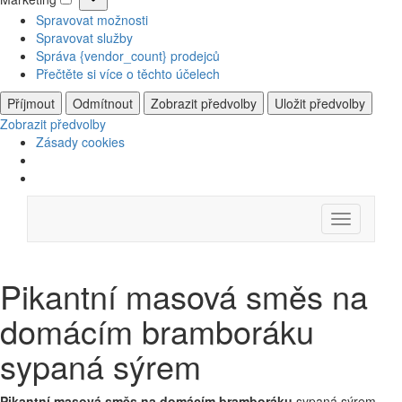
Marketing
Spravovat možnosti
Spravovat služby
Správa {vendor_count} prodejců
Přečtěte si více o těchto účelech
Příjmout
Odmítnout
Zobrazit předvolby
Uložit předvolby
Zobrazit předvolby
Zásady cookies
Skip
Menu
to
content
Pikantní masová směs na
domácím bramboráku
sypaná sýrem
Pikantní masová směs
na domácím bramboráku
sypaná sýrem