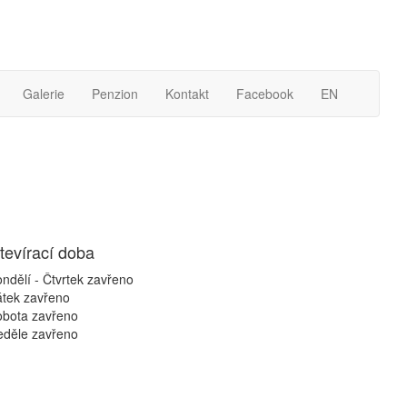
Galerie
Penzion
Kontakt
Facebook
EN
tevírací doba
ndělí - Čtvrtek
zavřeno
átek
zavřeno
obota
zavřeno
eděle
zavřeno