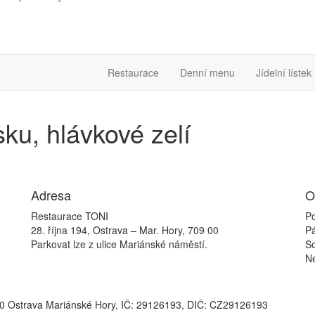
Restaurace
Denní menu
Jídelní lístek
ku, hlávkové zelí
Adresa
O
Restaurace TONI
Po
28. října 194, Ostrava – Mar. Hory, 709 00
P
Parkovat lze z ulice Mariánské náměstí.
S
N
709 00 Ostrava Mariánské Hory, IČ: 29126193, DIČ: CZ29126193