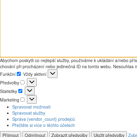
Abychom poskytli co nejlepší služby, používáme k ukládání a/nebo přís
chování při procházení nebo jedinečná ID na tomto webu. Nesouhlas neb
Funkční
Vždy aktivní
Funkční
Předvolby
Předvolby
Statistiky
Statistiky
Marketing
Marketing
Spravovat možnosti
Spravovat služby
Správa {vendor_count} prodejců
Přečtěte si více o těchto účelech
Příjmout
Odmítnout
Zobrazit předvolby
Uložit předvolby
Zobr