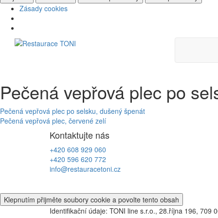
Zásady cookies
Skip
to
content
Pečená vepřová plec po sels
Navigace
Pečená vepřová plec po selsku, dušený špenát
Pečená vepřová plec, červené zelí
pro
Kontaktujte nás
příspěvek
+420 608 929 060
+420 596 620 772
info@restauracetoni.cz
Klepnutím přijměte soubory cookie a povolte tento obsah
Identifikační údaje: TONI line s.r.o., 28.října 196, 