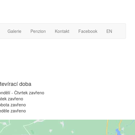
Galerie
Penzion
Kontakt
Facebook
EN
tevírací doba
ndělí - Čtvrtek
zavřeno
átek
zavřeno
obota
zavřeno
eděle
zavřeno