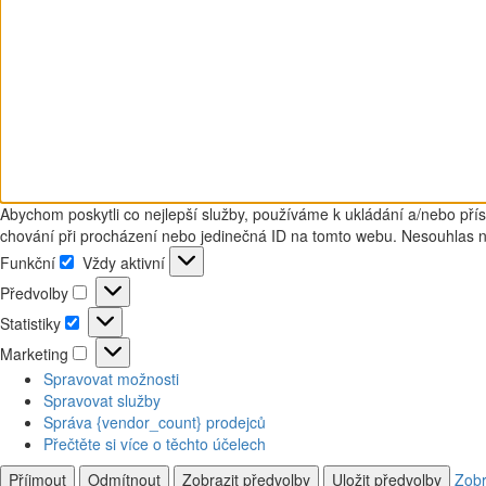
Abychom poskytli co nejlepší služby, používáme k ukládání a/nebo přís
chování při procházení nebo jedinečná ID na tomto webu. Nesouhlas neb
Funkční
Vždy aktivní
Funkční
Předvolby
Předvolby
Statistiky
Statistiky
Marketing
Marketing
Spravovat možnosti
Spravovat služby
Správa {vendor_count} prodejců
Přečtěte si více o těchto účelech
Příjmout
Odmítnout
Zobrazit předvolby
Uložit předvolby
Zobr