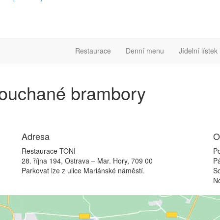
Restaurace
Denní menu
Jídelní lístek
šťouchané brambory
Adresa
O
Restaurace TONI
Po
28. října 194, Ostrava – Mar. Hory, 709 00
P
Parkovat lze z ulice Mariánské náměstí.
S
N