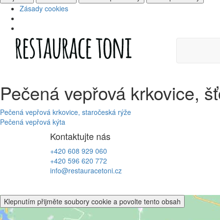
Zásady cookies
Skip
to
content
Pečená vepřová krkovice, 
Navigace
Pečená vepřová krkovice, staročeská rýže
Pečená vepřová kýta
pro
Kontaktujte nás
příspěvek
+420 608 929 060
+420 596 620 772
info@restauracetoni.cz
Klepnutím přijměte soubory cookie a povolte tento obsah