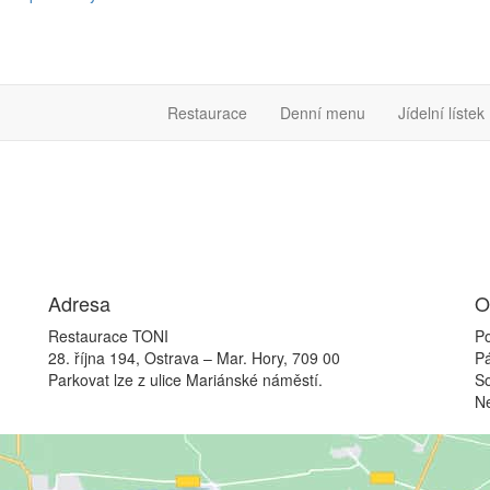
Restaurace
Denní menu
Jídelní lístek
Adresa
O
Restaurace TONI
Po
28. října 194, Ostrava – Mar. Hory, 709 00
P
Parkovat lze z ulice Mariánské náměstí.
S
N