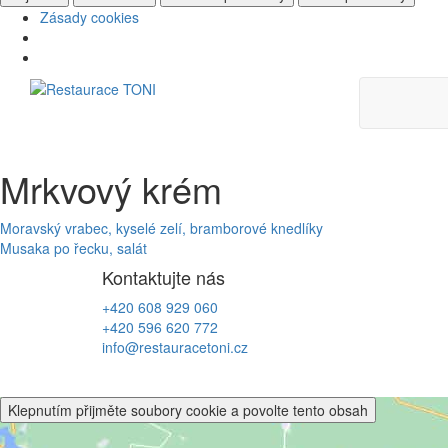
Zásady cookies
Skip
to
content
Mrkvový krém
Navigace
Moravský vrabec, kyselé zelí, bramborové knedlíky
Musaka po řecku, salát
pro
Kontaktujte nás
příspěvek
+420 608 929 060
+420 596 620 772
info@restauracetoni.cz
Klepnutím přijměte soubory cookie a povolte tento obsah