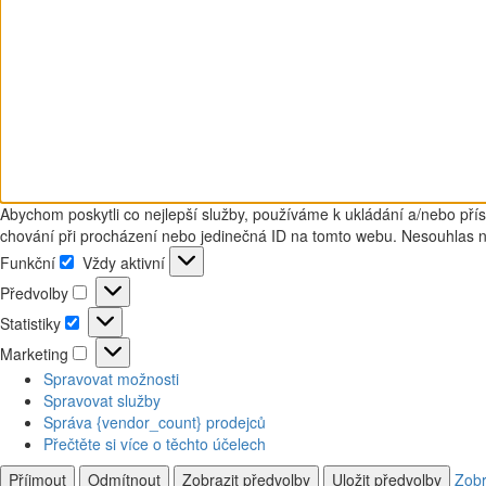
Abychom poskytli co nejlepší služby, používáme k ukládání a/nebo přís
chování při procházení nebo jedinečná ID na tomto webu. Nesouhlas neb
Funkční
Vždy aktivní
Funkční
Předvolby
Předvolby
Statistiky
Statistiky
Marketing
Marketing
Spravovat možnosti
Spravovat služby
Správa {vendor_count} prodejců
Přečtěte si více o těchto účelech
Příjmout
Odmítnout
Zobrazit předvolby
Uložit předvolby
Zobr