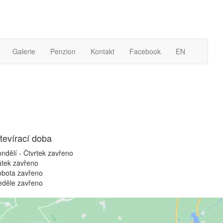
Galerie
Penzion
Kontakt
Facebook
EN
tevírací doba
ndělí - Čtvrtek
zavřeno
átek
zavřeno
obota
zavřeno
eděle
zavřeno