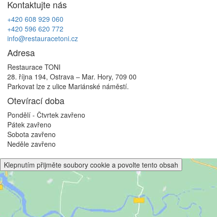
Kontaktujte nás
příspěvek
+420 608 929 060
+420 596 620 772
info@restauracetoni.cz
Adresa
Restaurace TONI
28. října 194, Ostrava – Mar. Hory, 709 00
Parkovat lze z ulice Mariánské náměstí.
Otevírací doba
Pondělí - Čtvrtek
zavřeno
Pátek
zavřeno
Sobota
zavřeno
Neděle
zavřeno
Klepnutím přijměte soubory cookie a povolte tento obsah