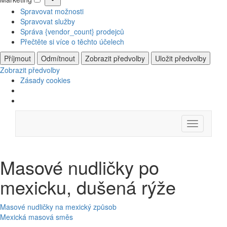
Marketing
Spravovat možnosti
Spravovat služby
Správa {vendor_count} prodejců
Přečtěte si více o těchto účelech
Příjmout
Odmítnout
Zobrazit předvolby
Uložit předvolby
Zobrazit předvolby
Zásady cookies
Skip
Menu
to
content
Masové nudličky po
mexicku, dušená rýže
Navigace
Masové nudličky na mexický způsob
Mexická masová směs
pro