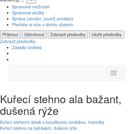
Marketing
Spravovat možnosti
Spravovat služby
Správa {vendor_count} prodejců
Přečtěte si více o těchto účelech
Příjmout
Odmítnout
Zobrazit předvolby
Uložit předvolby
Zobrazit předvolby
Zásady cookies
Skip
Menu
to
content
Kuřecí stehno ala bažant,
dušená rýže
Navigace
Kuřecí stehenní steak s bazalkovou omáčkou, hranolky
Kuřecí stehno na bylinkách, dušená rýže
pro