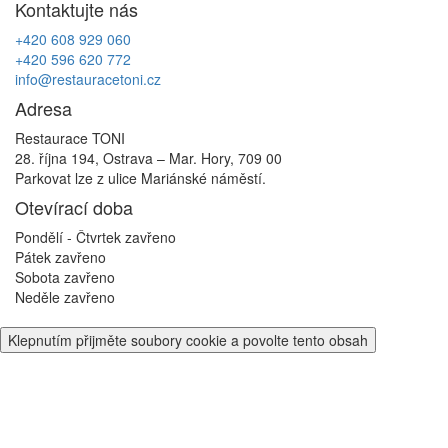
Kontaktujte nás
příspěvek
+420 608 929 060
+420 596 620 772
info@restauracetoni.cz
Adresa
Restaurace TONI
28. října 194, Ostrava – Mar. Hory, 709 00
Parkovat lze z ulice Mariánské náměstí.
Otevírací doba
Pondělí - Čtvrtek
zavřeno
Pátek
zavřeno
Sobota
zavřeno
Neděle
zavřeno
Klepnutím přijměte soubory cookie a povolte tento obsah