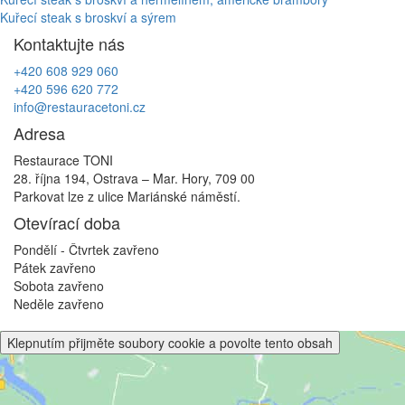
Navigace
Kuřecí steak s broskví a sýrem
pro
Kontaktujte nás
příspěvek
+420 608 929 060
+420 596 620 772
info@restauracetoni.cz
Adresa
Restaurace TONI
28. října 194, Ostrava – Mar. Hory, 709 00
Parkovat lze z ulice Mariánské náměstí.
Otevírací doba
Pondělí - Čtvrtek
zavřeno
Pátek
zavřeno
Sobota
zavřeno
Neděle
zavřeno
Klepnutím přijměte soubory cookie a povolte tento obsah