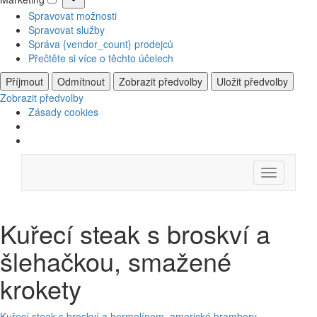
Marketing
Spravovat možnosti
Spravovat služby
Správa {vendor_count} prodejců
Přečtěte si více o těchto účelech
Příjmout
Odmítnout
Zobrazit předvolby
Uložit předvolby
Zobrazit předvolby
Zásady cookies
Skip
Menu
to
content
Kuřecí steak s broskví a
šlehačkou, smažené
krokety
Kuřecí steak s broskví a hermelínem, americké brambory