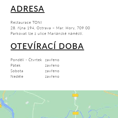
ADRESA
Restaurace TONI
28. října 194, Ostrava – Mar. Hory, 709 00
Parkovat lze z ulice Mariánské náměstí.
OTEVÍRACÍ DOBA
Pondělí - Čtvrtek
zavřeno
Pátek
zavřeno
Sobota
zavřeno
Neděle
zavřeno