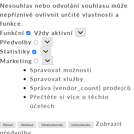
Nesouhlas nebo odvolání souhlasu může
nepříznivě ovlivnit určité vlastnosti a
funkce.
Funkční
Vždy aktivní
Funkční
Předvolby
Předvolby
Statistiky
Statistiky
Marketing
Marketing
Spravovat možnosti
Spravovat služby
Správa {vendor_count} prodejců
Přečtěte si více o těchto
účelech
Zobrazit
Příjmout
Odmítnout
Zobrazit předvolby
Uložit předvolby
předvolby