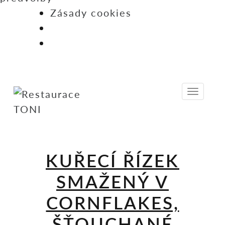
Zásady cookies
Skip
to
Menu
content
KUŘECÍ ŘÍZEK
SMAŽENÝ V
CORNFLAKES,
ŠŤOUCHANÉ