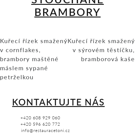
BRAMBORY
Navigace
Kuřecí řízek smažený
Kuřecí řízek smažený
pro
v cornflakes,
v sýrovém těstíčku,
příspěvek
brambory maštěné
bramborová kaše
máslem sypané
petrželkou
KONTAKTUJTE NÁS
+420 608 929 060
+420 596 620 772
info@restauracetoni.cz