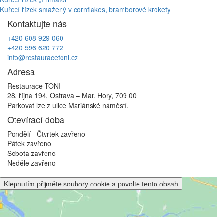
Navigace
Kuřecí řízek smažený v cornflakes, bramborové krokety
pro
Kontaktujte nás
příspěvek
+420 608 929 060
+420 596 620 772
info@restauracetoni.cz
Adresa
Restaurace TONI
28. října 194, Ostrava – Mar. Hory, 709 00
Parkovat lze z ulice Mariánské náměstí.
Otevírací doba
Pondělí - Čtvrtek
zavřeno
Pátek
zavřeno
Sobota
zavřeno
Neděle
zavřeno
Klepnutím přijměte soubory cookie a povolte tento obsah