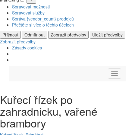
Marketing
Spravovat možnosti
Spravovat služby
Správa {vendor_count} prodejců
Přečtěte si více o těchto účelech
Příjmout
Odmítnout
Zobrazit předvolby
Uložit předvolby
Zobrazit předvolby
Zásady cookies
Skip
Menu
to
content
Kuřecí řízek po
zahradnicku, vařené
brambory
Kuřecí řízek „Primátor“