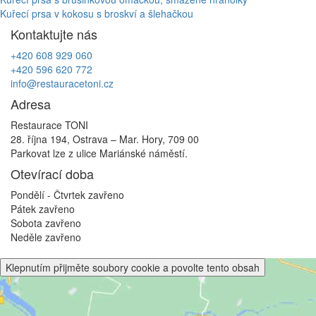
Navigace
Kuřecí prsa v kokosu s broskví a šlehačkou
pro
Kontaktujte nás
příspěvek
+420 608 929 060
+420 596 620 772
info@restauracetoni.cz
Adresa
Restaurace TONI
28. října 194, Ostrava – Mar. Hory, 709 00
Parkovat lze z ulice Mariánské náměstí.
Otevírací doba
Pondělí - Čtvrtek
zavřeno
Pátek
zavřeno
Sobota
zavřeno
Neděle
zavřeno
Klepnutím přijměte soubory cookie a povolte tento obsah