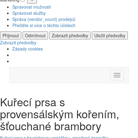
Marketing
Spravovat možnosti
Spravovat služby
Správa {vendor_count} prodejců
Přečtěte si více o těchto účelech
Příjmout
Odmítnout
Zobrazit předvolby
Uložit předvolby
Zobrazit předvolby
Zásady cookies
Skip
Menu
to
content
Kuřecí prsa s
provensálským kořením,
šťouchané brambory
Kuřecí prsa s brusinkovou omáčkou, smažené hranolky