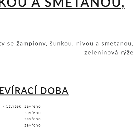
NKOU A SMETANOU,
ky se žampiony, šunkou, nivou a smetanou,
zeleninová rýže
EVÍRACÍ DOBA
í - Čtvrtek
zavřeno
zavřeno
zavřeno
zavřeno