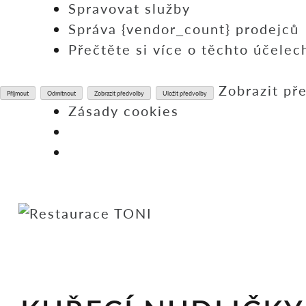
Spravovat služby
Správa {vendor_count} prodejců
Přečtěte si více o těchto účelec
Zobrazit př
Příjmout
Odmítnout
Zobrazit předvolby
Uložit předvolby
Zásady cookies
Skip
to
content