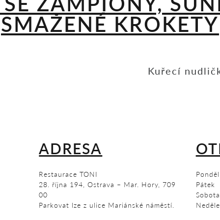
 SE ŽAMPIONY, ŠU
SMAŽENÉ KROKETY
Kuřecí nudlič
ADRESA
OT
Restaurace TONI
Ponděl
28. října 194, Ostrava – Mar. Hory, 709
Pátek
00
Sobota
Parkovat lze z ulice Mariánské náměstí.
Neděle