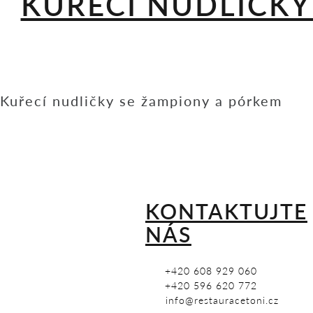
KUŘECÍ NUDLIČKY
Navigace
Kuřecí nudličky se žampiony a pórkem
pro
příspěvek
KONTAKTUJTE
NÁS
+420 608 929 060
+420 596 620 772
info@restauracetoni.cz