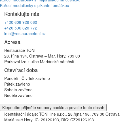
Navigace
Kuřecí medailonky s pikantní omáčkou
pro
Kontaktujte nás
příspěvek
+420 608 929 060
+420 596 620 772
info@restauracetoni.cz
Adresa
Restaurace TONI
28. října 194, Ostrava – Mar. Hory, 709 00
Parkovat lze z ulice Mariánské náměstí.
Otevírací doba
Pondělí - Čtvrtek
zavřeno
Pátek
zavřeno
Sobota
zavřeno
Neděle
zavřeno
Klepnutím přijměte soubory cookie a povolte tento obsah
Identifikační údaje: TONI line s.r.o., 28.října 196, 709 00 Ostrava
Mariánské Hory, IČ: 29126193, DIČ: CZ29126193