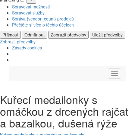
Marketing
Spravovat možnosti
Spravovat služby
Správa {vendor_count} prodejců
Přečtěte si více o těchto účelech
Příjmout
Odmítnout
Zobrazit předvolby
Uložit předvolby
Zobrazit předvolby
Zásady cookies
Skip
Menu
to
content
Kuřecí medailonky s
omáčkou z drcených rajčat
a bazalkou, dušená rýže
Kuřecí medailonky s majoránkou na česneku