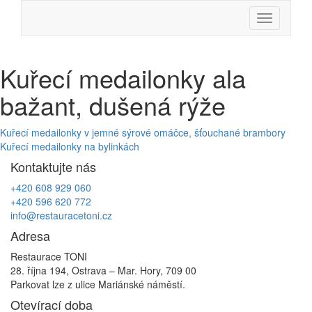
Skip
Menu
to
content
Kuřecí medailonky ala
bažant, dušená rýže
Navigace
Kuřecí medailonky v jemné sýrové omáčce, šťouchané brambory
Kuřecí medailonky na bylinkách
pro
Kontaktujte nás
příspěvek
+420 608 929 060
+420 596 620 772
info@restauracetoni.cz
Adresa
Restaurace TONI
28. října 194, Ostrava – Mar. Hory, 709 00
Parkovat lze z ulice Mariánské náměstí.
Otevírací doba